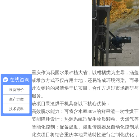
重庆作为我国水果种植大省，以柑橘类为主导，涵盖柑
在线咨询
填埋或堆放方式不仅占用土地，还易造成环境污染。而果
此次签约的果渣烘干机项目，合作方通过市场调研与技
设备报价
配套服务。
生产方案
该项目果渣烘干机具备以下核心优势：
技术资料
高效脱水能力：可将含水率80%的鲜果渣一次性烘干至1
节能降耗设计：热源系统适配生物质颗粒、天然气等清
智能化控制：配备温度、湿度传感器及自动化控制系统
此次项目将结合重庆本地果渣特性进行定制化优化，确