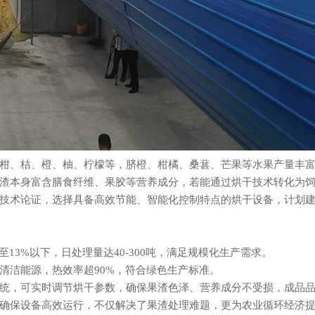
、桔、橙、柚、柠檬等，脐橙、柑橘、桑葚、芒果等水果产量丰富
渣本身富含膳食纤维、果胶等营养成分，若能通过烘干技术转化为饲
术论证，选择具备高效节能、智能化控制特点的烘干设备，计划建
3%以下，日处理量达40-300吨，满足规模化生产需求。
洁能源，热效率超90%，符合绿色生产标准。
，可实时调节烘干参数，确保果渣色泽、营养成分不受损，成品品
保设备高效运行，不仅解决了果渣处理难题，更为农业循环经济提