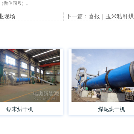
1（微信同号）。
业现场
下一篇：
喜报｜玉米秸秆烘
锯末烘干机
煤泥烘干机