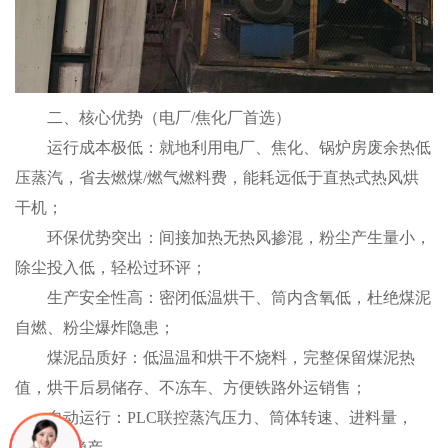
二、核心优势（电厂/焦化厂首选）
运行成本极低：就地利用电厂、焦化、锅炉房废余热低
压蒸汽，省去燃煤/燃气燃料费，能耗远低于直热式热风烘
干机；
环保优势突出：间接加热无热风掺混，粉尘产生量小，
除尘投入低，轻松过环评；
生产安全性高：密闭低温烘干、筒内含氧低，杜绝煤泥
自燃、粉尘爆炸隐患；
煤泥品质好：低温温和烘干不烧料，完整保留煤泥热
值，烘干后易储存、不冻车、方便铁路外运销售；
自动运行：PLC联控蒸汽压力、筒体转速、进料量，
24h连续稳产。