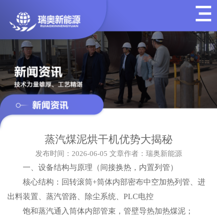
蒸汽煤泥烘干机优势大揭秘
发布时间：2026-06-05
文章作者：瑞奥新能源
一、设备结构与原理（间接换热，内置列管）
核心结构：回转滚筒+筒体内部密布中空加热列管、进
出料装置、蒸汽管路、除尘系统、PLC电控
饱和蒸汽通入筒体内部管束，管壁导热加热煤泥；