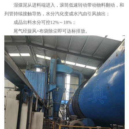
湿煤泥从进料端进入，滚筒低速转动带动物料翻动，和
列管持续接触导热，水分汽化变成水汽由引风抽出；
成品出料水分可控12%～18%；
尾气经旋风+布袋除尘即可达标排放。