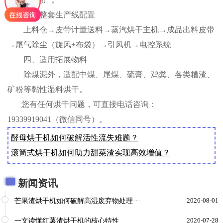
三、整套生产线配置
上料仓→皮带计量送料→蒸汽烘干主机→成品出料皮带
→尾气除尘（旋风+布袋）→引风机→电控系统
四、适用拓展物料
除煤泥外，适配中煤、尾煤、硫膏、鸡粪、各类糟渣、
矿粉等黏性湿料烘干。
您有任何烘干问题，可直接电话咨询：
19339919041（微信同号）。
酵母烘干机如何破解活性流失难题？
滚筒式烘干机如何助力甜菜渣实现高效增值？
新闻资讯
芒果渣烘干机如何破解高湿废弃物处理···
2026-08-01
一文读懂红薯渣烘干机的核心特性
2026-07-28