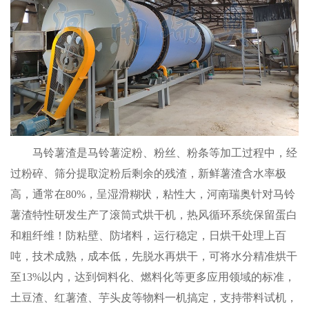
马铃薯渣是马铃薯淀粉、粉丝、粉条等加工过程中，经
过粉碎、筛分提取淀粉后剩余的残渣，新鲜薯渣含水率极
高，通常在80%，呈湿滑糊状，粘性大，河南瑞奥针对马铃
薯渣特性研发生产了滚筒式烘干机，热风循环系统保留蛋白
和粗纤维！防粘壁、防堵料，运行稳定，日烘干处理上百
吨，技术成熟，成本低，先脱水再烘干，可将水分精准烘干
至13%以内，达到饲料化、燃料化等更多应用领域的标准，
土豆渣、红薯渣、芋头皮等物料一机搞定，支持带料试机，