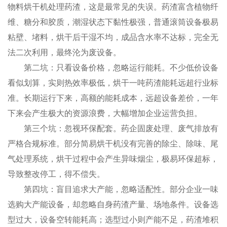
物料烘干机处理药渣，这是最常见的失误。药渣富含植物纤
维、糖分和胶质，潮湿状态下黏性极强，普通滚筒设备极易
粘壁、堵料，烘干后干湿不均，成品含水率不达标，完全无
法二次利用，最终沦为废设备。
第二坑：只看设备价格，忽略运行能耗。不少低价设备
看似划算，实则热效率极低，烘干一吨药渣能耗远超行业标
准。长期运行下来，高额的能耗成本，远超设备差价，一年
下来会产生极大的资源浪费，大幅增加企业运营负担。
第三个坑：忽视环保配套。药企固废处理、废气排放有
严格合规标准。部分简易烘干机没有完善的除尘、除味、尾
气处理系统，烘干过程中会产生异味烟尘，极易环保超标，
导致整改停工，得不偿失。
第四坑：盲目追求大产能，忽略适配性。部分企业一味
选购大产能设备，却忽略自身药渣产量、场地条件。设备选
型过大，设备空转能耗高；选型过小则产能不足，药渣堆积